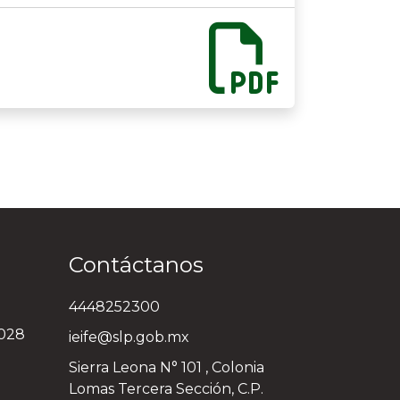
Contáctanos
4448252300
3028
ieife@slp.gob.mx
Sierra Leona N° 101 , Colonia
Lomas Tercera Sección, C.P.