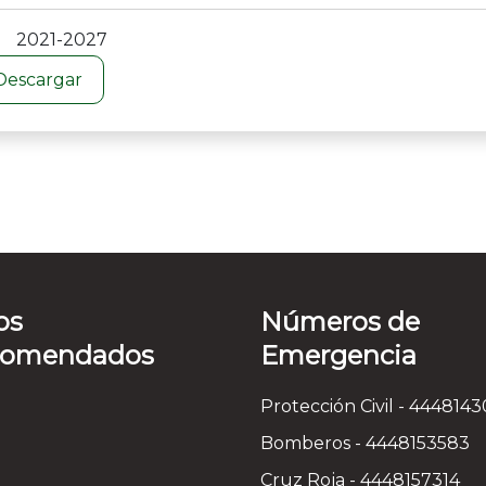
2021-2027
Descargar
os
Números de
comendados
Emergencia
Protección Civil - 444814
Bomberos - 4448153583
Cruz Roja - 4448157314