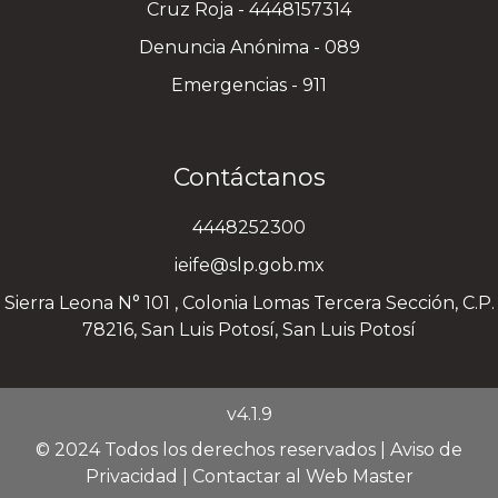
Cruz Roja - 4448157314
Denuncia Anónima - 089
Emergencias - 911
Contáctanos
4448252300
ieife@slp.gob.mx
Sierra Leona N° 101 , Colonia Lomas Tercera Sección, C.P.
78216, San Luis Potosí, San Luis Potosí
v4.1.9
© 2024 Todos los derechos reservados |
Aviso de
Privacidad
|
Contactar al Web Master